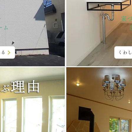
･
家
ーム
見る
くわ