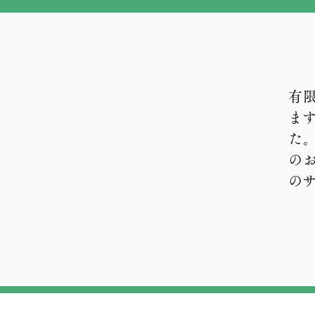
有
ま
た
の
の