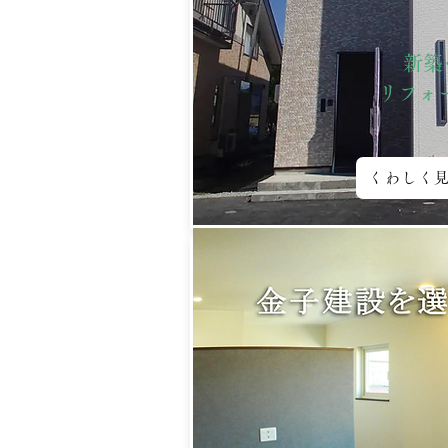
新築
リフォ
くわしく