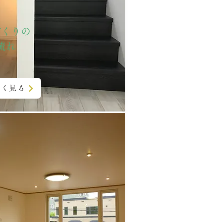
づくりの
​流れ
しく見る