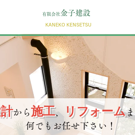
金子建設
有限会社
KANEKO KENSETSU
設計
施工
リフォーム
から
、
ま
何でもお任せ下さい！