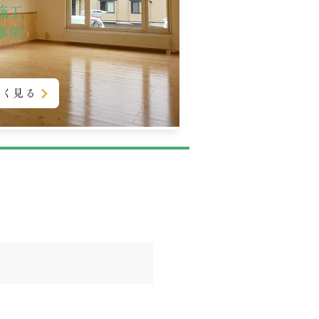
施工
​事例
しく見る